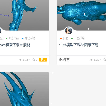
型
工艺产品
游戏人物
其它
工艺产品
 Elves模型下载stl素材
牛stl模型下载3d图纸下载
1.18K
0
2
3年前
1.25K