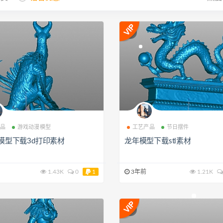
品
游戏动漫模型
工艺产品
节日摆件
l模型下载3d打印素材
龙年模型下载stl素材
1.43K
0
1
3年前
1.21K