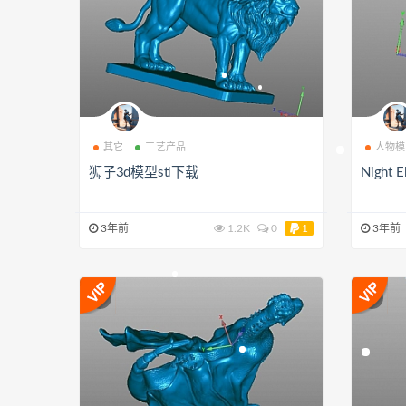
其它
工艺产品
人物模
狮子3d模型stl下载
Night
3年前
1.2K
0
1
3年前