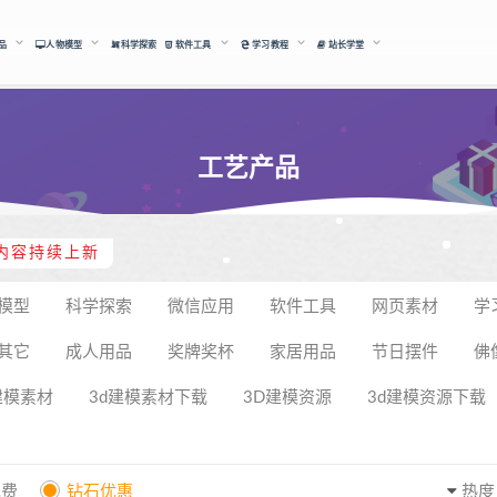
品
人物模型
科学探索
软件工具
学习教程
站长学堂
工艺产品
内容持续上新
模型
科学探索
微信应用
软件工具
网页素材
学
其它
成人用品
奖牌奖杯
家居用品
节日摆件
佛
建模素材
3d建模素材下载
3D建模资源
3d建模资源下载
免费
钻石优惠
热度