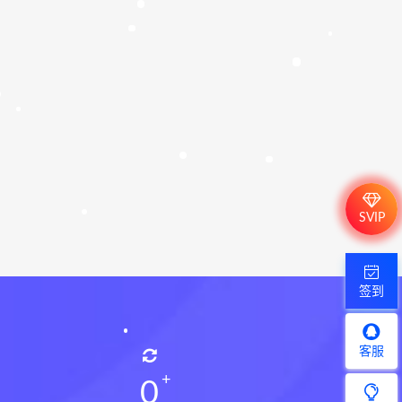
SVIP
签到
客服
0