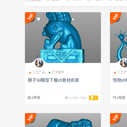
工艺产品
艺术摆件
工艺产
狮子3d模型下载stl素材资源
怪物st
3年前
1.32K
0
1
3年前