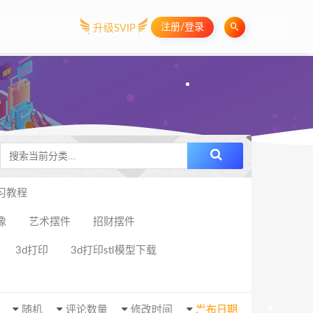
注册/登录
升级SVIP
习教程
像
艺术摆件
招财摆件
3d打印
3d打印stl模型下载
随机
评论数量
修改时间
发布日期