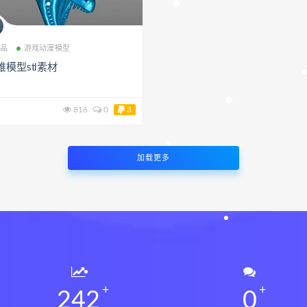
品
游戏动漫模型
模型stl素材
816
0
3
加载更多
244
0