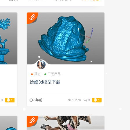
其它
工艺产品
蛤蟆3d模型下载
0
1
3年前
1.27K
0
1