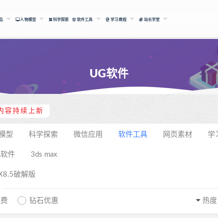
品
人物模型
科学探索
软件工具
学习教程
站长学堂
UG软件
内容持续上新
模型
科学探索
微信应用
软件工具
网页素材
学
A软件
3ds max
NX8.5破解版
免费
钻石优惠
热度