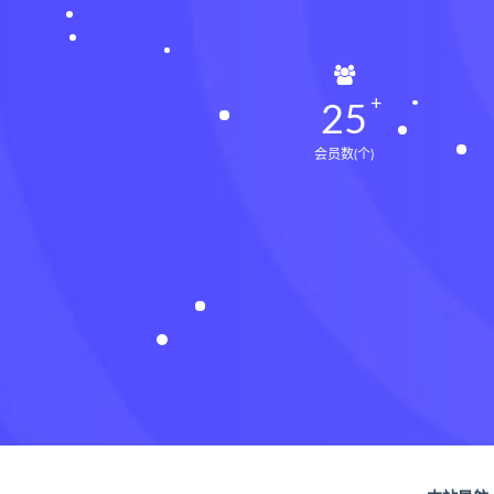
25
会员数(个)