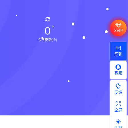
0
SVIP
今日更新(个)
签到
客服
反馈
全屏
切换