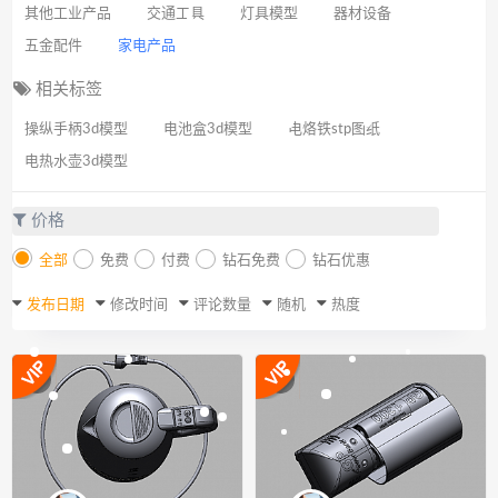
其他工业产品
交通工具
灯具模型
器材设备
五金配件
家电产品
相关标签
操纵手柄3d模型
电池盒3d模型
电烙铁stp图纸
电热水壶3d模型
价格
全部
免费
付费
钻石免费
钻石优惠
发布日期
修改时间
评论数量
随机
热度