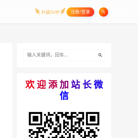
注册/登录
升级SVIP
欢
迎
添
加
站
长
微
信