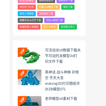
孙悟空stl模型
建模修图素材
建模素材下载
快乐的飞行员
机器人stl模型下载
模型下载
游戏人物模型
游艇模型下载
精雕花纹stl文件下载
花瓶stl模型下载
英雄联盟人物模型
超人半身像
首领霍比特人
可活动龙stl数据下载关
节可动的龙模型3d打
印文件下载
黑神话 战斗神佛 孙悟
空 齐天大圣
wukong3D打印图纸手
办ZB模型STL
老师模型stl素材下载