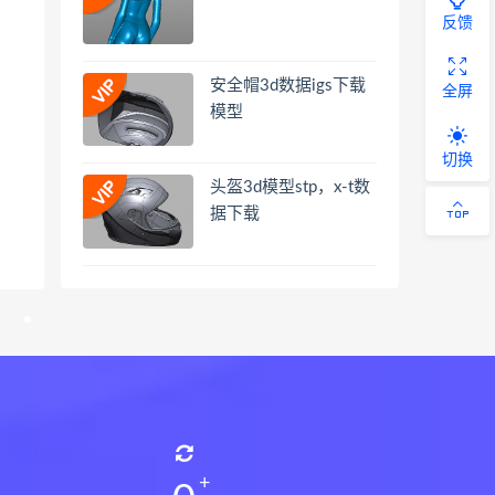
反馈
安全帽3d数据igs下载
全屏
模型
切换
头盔3d模型stp，x-t数
据下载