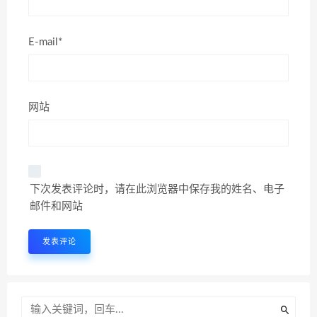
E-mail*
网站
下次发表评论时，请在此浏览器中保存我的姓名、电子
邮件和网站