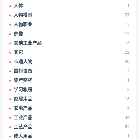
人体
1
人物模型
57
人物职业
3
佛像
12
其他工业产品
16
其它
22
卡通人物
20
器材设备
2
奖牌奖杯
1
学习教程
2
家居用品
16
家电产品
4
工业产品
44
工艺产品
82
成人用品
1