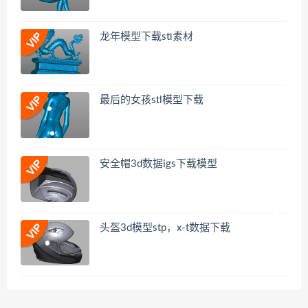
龙年模型下载stl素材
最后的女孩stl模型下载
安全帽3d数据igs下载模型
头盔3d模型stp，x-t数据下载