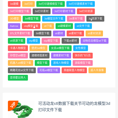
3d建模
3d打印
3d打印建模模型下载
3d打印建模素材下载
3d打印模型下载
3d打印素材
3d打印素材下载
3d打印资源
3D模型
3d模型下载
3d模型文件下载
3d素材下载
3d资源下载
Aatrox
obj模型下载
stl下载
stl建模素材
stl文件下载
STL文件素材下载
Stl模型下载
stl素材
stl素材下载
stl素材资源
stl资源下载
stp模型
stp模型下载
下载stl素材
动物恐龙模型stl下载
卡通人物模型
壁虎3d模型
女孩stl模型下载
女性模型
孙悟空stl模型
建模修图素材
建模素材下载
快乐的飞行员
机器人stl模型下载
模型下载
游戏人物模型
游艇模型下载
精雕花纹stl文件下载
花瓶stl模型下载
英雄联盟人物模型
超人半身像
首领霍比特人
可活动龙stl数据下载关节可动的龙模型3d
打印文件下载