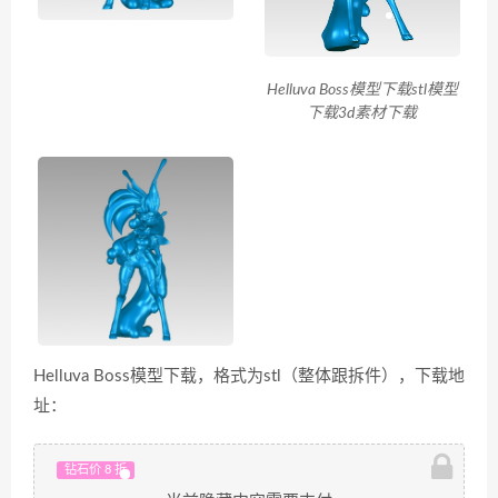
Helluva Boss模型下载stl模型
下载3d素材下载
Helluva Boss模型下载，格式为stl（整体跟拆件），下载地
址：
钻石价 8 折