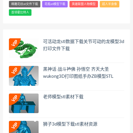
精雕花纹stl文件下载
花瓶stl模型下载
英雄联盟人物模型
超人半身像
首领霍比特人
可活动龙stl数据下载关节可动的龙模型3d
打印文件下载
黑神话 战斗神佛 孙悟空 齐天大圣
wukong3D打印图纸手办ZB模型STL
老师模型stl素材下载
狮子3d模型下载stl素材资源