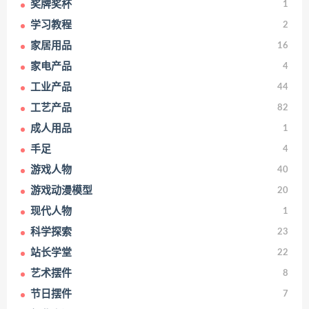
奖牌奖杯
1
学习教程
2
家居用品
16
家电产品
4
工业产品
44
工艺产品
82
成人用品
1
手足
4
游戏人物
40
游戏动漫模型
20
现代人物
1
科学探索
23
站长学堂
22
艺术摆件
8
节日摆件
7