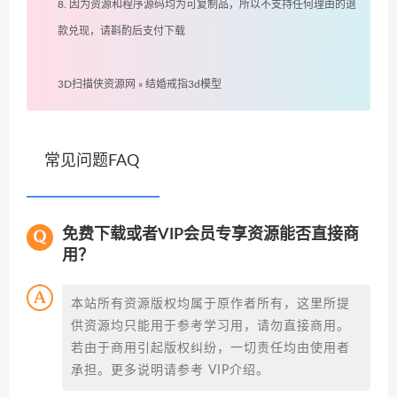
8. 因为资源和程序源码均为可复制品，所以不支持任何理由的退
款兑现，请斟酌后支付下载
3D扫描侠资源网
»
结婚戒指3d模型
常见问题FAQ
免费下载或者VIP会员专享资源能否直接商
用？
本站所有资源版权均属于原作者所有，这里所提
供资源均只能用于参考学习用，请勿直接商用。
若由于商用引起版权纠纷，一切责任均由使用者
承担。更多说明请参考 VIP介绍。