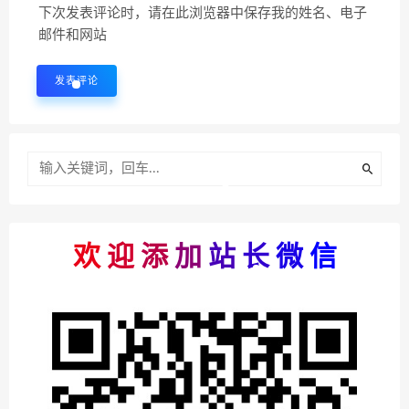
下次发表评论时，请在此浏览器中保存我的姓名、电子
邮件和网站
欢
迎
添
加
站
长
微
信