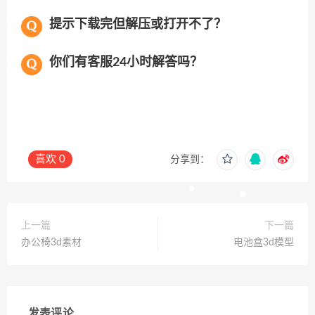
提示下载完但解压或打开不了？
你们有客服24小时解答吗？
喜欢
0
分享到：
上一篇
下一篇
办公椅3d素材
电池盒3d模型
发表评论