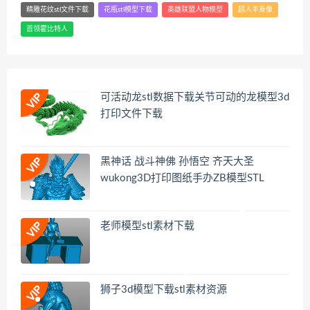
精雕花纹stl文件下载
花瓶stl模型下载
英雄联盟人物模型
超人半身像
首领霍比特人
可活动龙stl数据下载关节可动的龙模型3d
打印文件下载
黑神话 战斗神佛 孙悟空 齐天大圣
wukong3D打印图纸手办ZB模型STL
老师模型stl素材下载
狮子3d模型下载stl素材资源