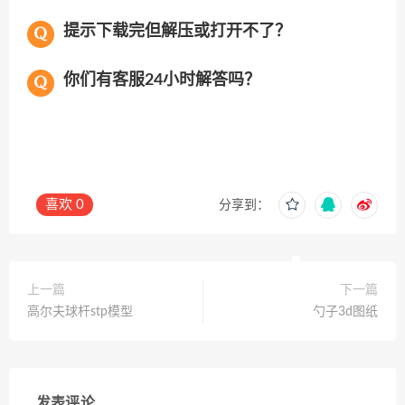
提示下载完但解压或打开不了？
你们有客服24小时解答吗？
喜欢
0
分享到：
上一篇
下一篇
高尔夫球杆stp模型
勺子3d图纸
发表评论