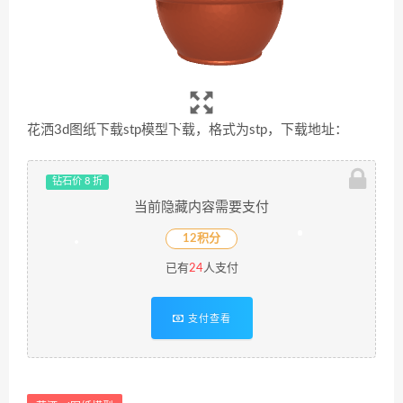
花洒3d图纸下载stp模型下载，格式为stp，下载地址：
钻石价 8 折
当前隐藏内容需要支付
12积分
已有
24
人支付
支付查看