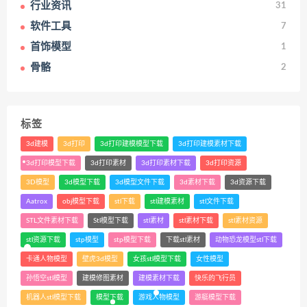
行业资讯
31
软件工具
7
首饰模型
1
骨骼
2
标签
3d建模
3d打印
3d打印建模模型下载
3d打印建模素材下载
3d打印模型下载
3d打印素材
3d打印素材下载
3d打印资源
3D模型
3d模型下载
3d模型文件下载
3d素材下载
3d资源下载
Aatrox
obj模型下载
stl下载
stl建模素材
stl文件下载
STL文件素材下载
Stl模型下载
stl素材
stl素材下载
stl素材资源
stl资源下载
stp模型
stp模型下载
下载stl素材
动物恐龙模型stl下载
卡通人物模型
壁虎3d模型
女孩stl模型下载
女性模型
孙悟空stl模型
建模修图素材
建模素材下载
快乐的飞行员
机器人stl模型下载
模型下载
游戏人物模型
游艇模型下载