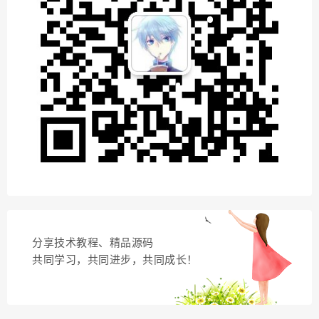
分享技术教程、精品源码
共同学习，共同进步，共同成长！