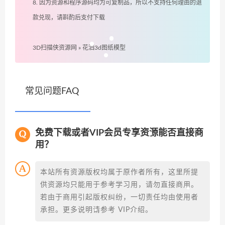
8. 因为资源和程序源码均为可复制品，所以不支持任何理由的退
款兑现，请斟酌后支付下载
3D扫描侠资源网
»
花洒3d图纸模型
常见问题FAQ
免费下载或者VIP会员专享资源能否直接商
用？
本站所有资源版权均属于原作者所有，这里所提
供资源均只能用于参考学习用，请勿直接商用。
若由于商用引起版权纠纷，一切责任均由使用者
承担。更多说明请参考 VIP介绍。