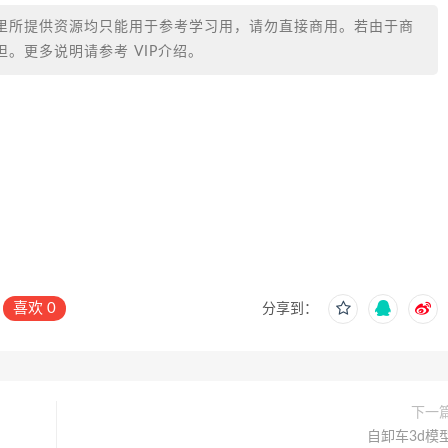
里所提供资源均只能用于参考学习用，请勿直接商用。若由于商
。更多说明请参考 VIP介绍。
喜欢
0
分享到：
下一
自卸车3d模