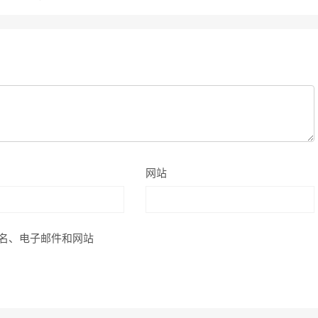
网站
名、电子邮件和网站