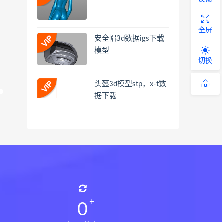
全屏
安全帽3d数据igs下载
模型
切换
头盔3d模型stp，x-t数
据下载
0