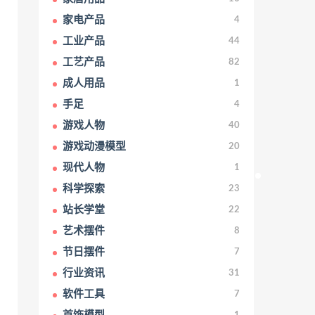
家电产品
4
工业产品
44
工艺产品
82
成人用品
1
手足
4
游戏人物
40
游戏动漫模型
20
现代人物
1
科学探索
23
站长学堂
22
艺术摆件
8
节日摆件
7
行业资讯
31
软件工具
7