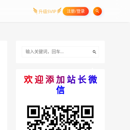
注册/登录
升级SVIP
欢
迎
添
加
站
长
微
信