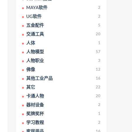
MAYA软件
2
UG软件
2
五金配件
5
交通工具
20
人体
1
人物模型
57
人物职业
3
佛像
12
其他工业产品
16
其它
22
卡通人物
20
器材设备
2
奖牌奖杯
1
学习教程
2
家居用品
16