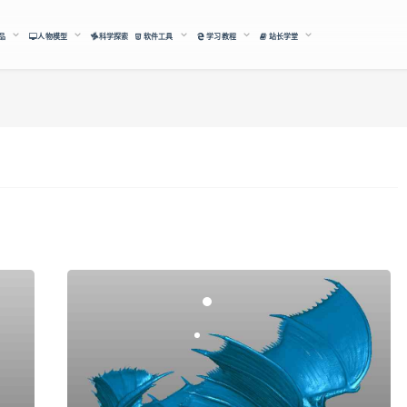
品
人物模型
科学探索
软件工具
学习教程
站长学堂