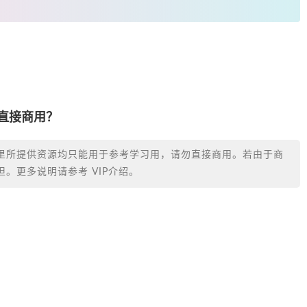
否直接商用？
里所提供资源均只能用于参考学习用，请勿直接商用。若由于商
。更多说明请参考 VIP介绍。