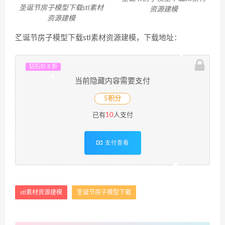
圣诞节房子模型下载stl素材
资源建模
资源建模
圣诞节房子模型下载stl素材资源建模，下载地址：
钻石价 8 折
当前隐藏内容需要支付
5积分
已有
10
人支付
支付查看
stl素材资源建模
圣诞节房子模型下载