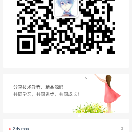
分享技术教程、精品源码
共同学习，共同进步，共同成长！
3ds max
3