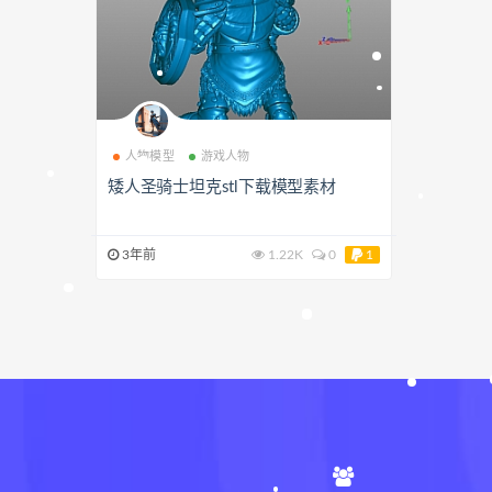
人物模型
游戏人物
矮人圣骑士坦克stl下载模型素材
3年前
1.22K
0
1