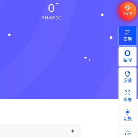
0
SVIP
今日更新(个)
签到
客服
反馈
全屏
切换