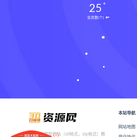
25
会员数(个)
本站导航
网站地图
×
本站提供模型包括（stl格式，stp格式）教
用户协议