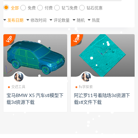
全部
免费
付费
钻石免费
钻石优惠
发布日期
修改时间
评论数量
随机
热度
交通工具
科学探索
宝马BMW X5 汽车stl模型下
阿波罗11号着陆场3d资源下
载3d资源下载
载stl文件下载