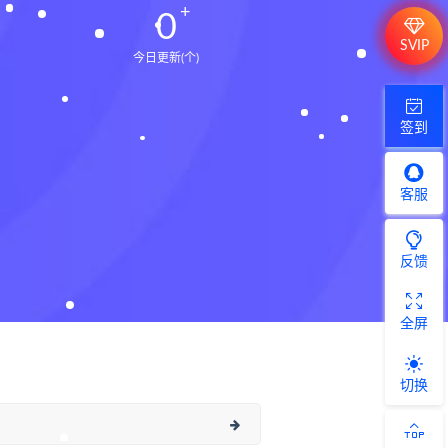
0
SVIP
今日更新(个)
签到
客服
反馈
全屏
切换