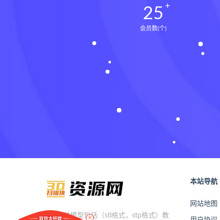
25
会员数(个)
本站导航
网站地图
×
本站提供模型包括（stl格式，stp格式）教
用户协议