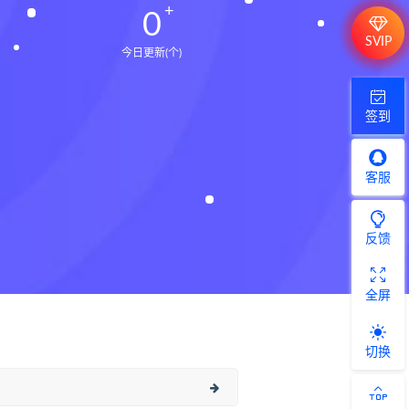
0
SVIP
今日更新(个)
签到
客服
反馈
全屏
切换