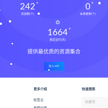
243
0
资源数(个)
本周更新(个)
1674
稳定运行(天)
提供最优质的资源集合
加入VIP
更多介绍
快速搜索
标签云
专题分类