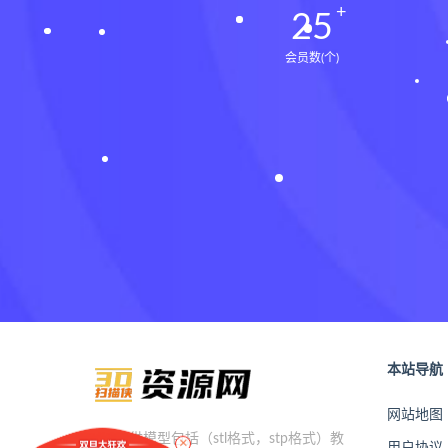
25
会员数(个)
本站导航
网站地图
×
本站提供模型包括（stl格式，stp格式）教
用户协议