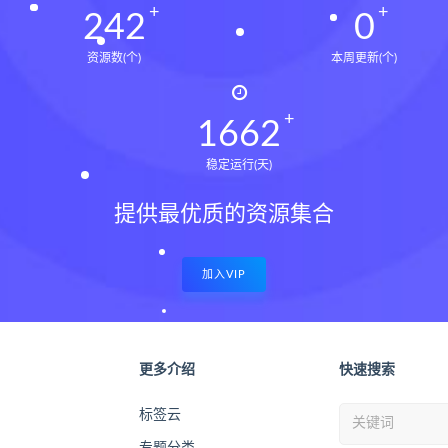
243
0
资源数(个)
本周更新(个)
1673
稳定运行(天)
提供最优质的资源集合
加入VIP
更多介绍
快速搜索
标签云
专题分类