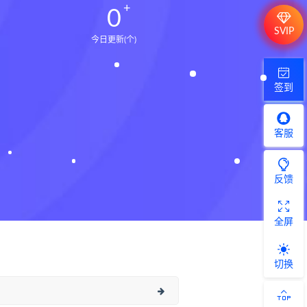
0
SVIP
今日更新(个)
签到
客服
反馈
全屏
切换