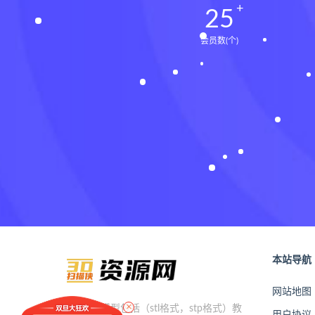
25
会员数(个)
本站导航
网站地图
×
本站提供模型包括（stl格式，stp格式）教
用户协议