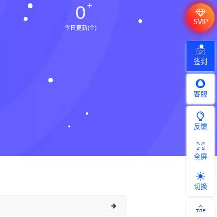
0
SVIP
今日更新(个)
签到
客服
反馈
全屏
切换