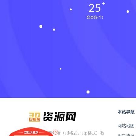
25
会员数(个)
本站导航
网站地图
×
本站提供模型包括（stl格式，stp格式）教
用户协议