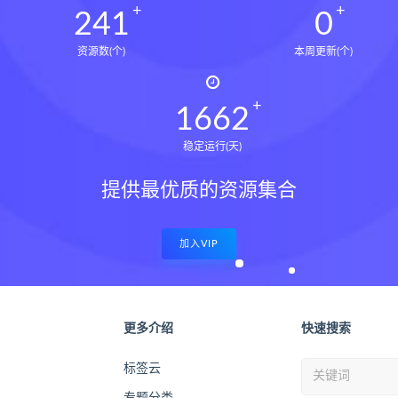
244
0
资源数(个)
本周更新(个)
1678
稳定运行(天)
提供最优质的资源集合
加入VIP
更多介绍
快速搜索
标签云
专题分类