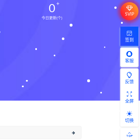
0
SVIP
今日更新(个)
签到
客服
反馈
全屏
切换