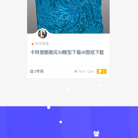
科学探索
卡特里娜飓风3d模型下载stl图纸下载
3年前
564
0
1