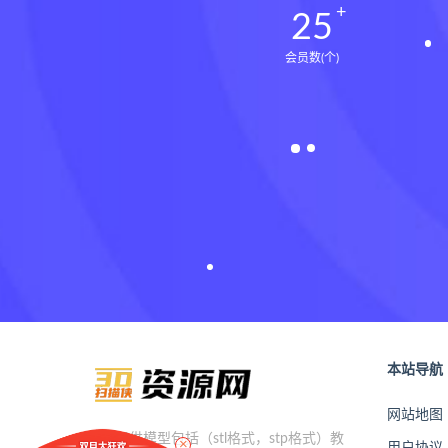
25
会员数(个)
本站导航
网站地图
×
本站提供模型包括（stl格式，stp格式）教
用户协议