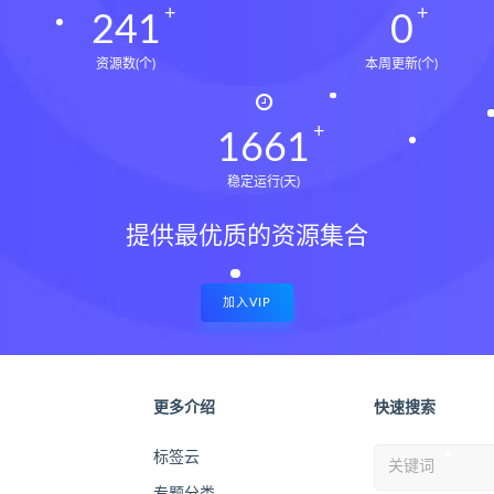
243
0
资源数(个)
本周更新(个)
1674
稳定运行(天)
提供最优质的资源集合
加入VIP
更多介绍
快速搜索
标签云
专题分类